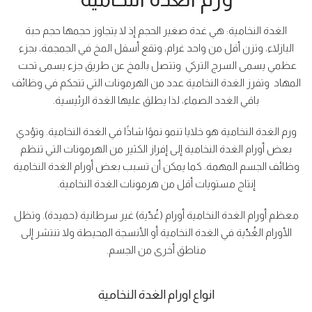
الغدة النخامية: هي غدة صغير الحجم إذ لا يتجاوز حجمها حجم حبة
البازلاء، وتزن أقل من واحد غرام، وتقع أسفل المخ في الجمجمة، بجزء
عظمي يسمى السرج التركي وتتصل بالمخ عن طريق جزء يسمى تحت
المهاد وتفرز الغدة النخامية عدد من الهرمونات التي تتحكم في وظائف
باقي الغدد الصماء، لذا يطلق عليها الغدة الرئيسية.
ورم الغدة النخامية هو خلايا تنمو نموًا شاذًا في الغدة النخامية. وتؤدي
بعض أورام الغدة النخامية إلى إفراز الكثير من الهرمونات التي تنظم
وظائف الجسم المهمة. كما يمكن أن تسبب بعض أورام الغدة النخامية
إنتاج مستويات أقل من هرمونات الغدة النخامية.
معظم أورام الغدة النخامية أورام (غُدّية) غير سرطانية (حميدة). وتظل
الأورام الغُدّية في الغدة النخامية أو الأنسجة المحيطة ولا تنتشر إلى
مناطق أخرى من الجسم.
انواع اورام الغدة النخامية