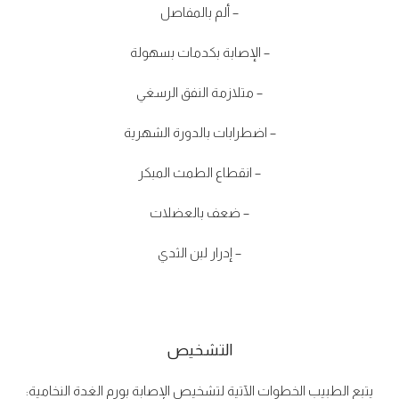
– ألم بالمفاصل
– الإصابة بكدمات بسهولة
– متلازمة النفق الرسغي
– اضطرابات بالدورة الشهرية
– انقطاع الطمث المبكر
– ضعف بالعضلات
– إدرار لبن الثدي
التشخيص
يتبع الطبيب الخطوات الآتية لتشخيص الإصابة بورم الغدة النخامية: