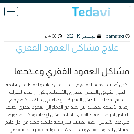
totoagung2
totoagung2
toto macau
freebet slot
toto slot 4d
situs toto
damatag
ديسمبر 19, 2021
4:06 م
علاج مشاكل العمود الفقري
مشاكل العمود الفقري وعلاجها
تكمن أهمية العمود الفقري في قدرته على حماية والحفاظ على سلامة
الحبل الشوكي والقفص الصدري والأعصاب. يمكن أن تقدم الفقرات
الدعم المطلوب للهيكل المتحرك ؛ بالإضافة إلى ذلك ، يمكنهم منع
إصابة الأنسجة العصبية التي تمتد من الدماغ إلى العمود الفقري. تختلف
أعراض أمراض العمود الفقري باختلاف مكان الإصابة ومكان ظهورها.
على هذا الأساس ، يضع الطبيب استراتيجية علاجية خاصه من أجل علاج
مشاكل العمود الفقري و تبدأ بالعلاجات الأولية والفيزيائية وتتقدم إلى