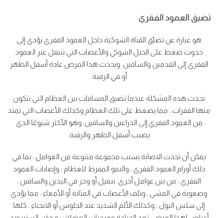
تضيق العمود الفقري
هو عبارة عن تضيّق القناة الشوكية داخل العمود الفقري يؤدي إلى
حدوث ضغط على الحبل الشوكي والأعصاب التي تنتقل عبر العمود
الفقري إلى القدمين والساقين. ويحدث هذا المرض عادة أسفل الظهر
أو في الرقبة.
تحدث هذه المشكلة عندما تضيق المسافات بين العظام التي تتكون
منها الفقرات ، مما يضغط على تلك العظام وكذلك الأعصاب التي تمتد
من العمود الفقري إلى الذراعين والساقين. وهو الأكثر شيوعًا الذي
يصيب أسفل الظهر والرقبة.
يمكن أن تحدث الاصابة بسبب مجموعة متنوعة من العوامل ، بما في
ذلك أورام العمود الفقري ، والنمو المفرط للعظام ، وإصابات العمود
الفقري ، من بين عوامل أخرى. تنميل أو وخز في اليدين والساقين ،
وصعوبة في المشي ، وتلف الأعصاب في المثانة أو الأمعاء ، مما يؤدي
إلى سلس البول ، وكذلك الألم الشديد عند الجلوس أو الانحناء ، كلها
أعراض لهذا المرض. تعد الجراحة ومرخيات العضلات و حقن الستيرويد