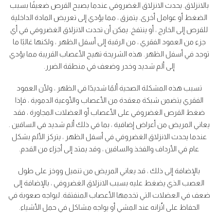
بالانزلاق. يحدث الانزلاق الغضروفي عندما يصبح القرص ضعيفًا بسبب
الضغط أو عوامل أخرى. يتمزق ، مما يؤدي إلى تعريض المادة الداخلية
للقرص إلى الخارج ، أو ينتفخ. يمكن أن تحدث الانزلاق الغضروفي في أي
جزء من العمود الفقري ، من الرقبة إلى أسفل الظهر ، ولكنها غالبًا ما
توجد في أسفل الظهر. هذه الشريحة تهيج الأعصاب القريبة مما يؤدي
إلى ألم شديد وخدر وضعف في منطقة الضرر.
تسبب هذه المشكلة الصحية ألمًا شديدًا في الظهر ، ولأن العمود
الفقري يتضمن شبكة معقدة من الأعصاب والأوعية الدموية ، فإذا
ضغط القرص الغضروفي على الأعصاب أو العضلات المجاورة ، فقد
يعاني المريض من أعراض إضافية ، بما في ذلك ألم شديد في الساقين .
عندما يحدث الانزلاق الغضروفي في أسفل الظهر ، يتركز الألم بشكل
عام في الأرداف والفخذ والساقين ، وقد يمتد إلى أجزاء من القدم.
بالإضافة إلى ذلك ، قد يعاني المريض من تنميل ووخز على طول
العصب الذي يضغط عليه بسبب الانزلاق الغضروفي ، بالإضافة إلى
ضعف في العضلات التي تخدمها الأعصاب المنفتقة. ليواجه صعوبة في
الحفاظ على اتّزانه عند المشي أو يواجه مشاكل في حمل الأشياء.