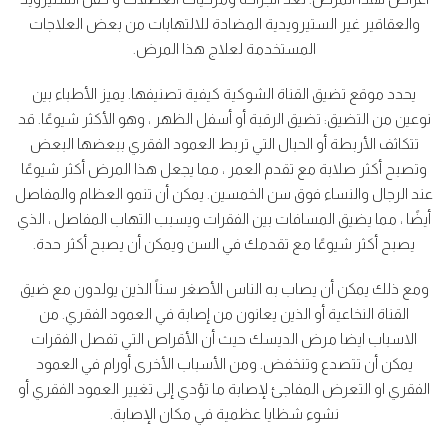
والعقاقير غير الستيرويدية المضادة للالتهابات من بعض العلاجات
المستخدمة لعلاج هذا المرض.
يحدد موقع تضيق القناة الشوكية كيفية تصنيفها. يميز الأطباء بين
نوعين من التضيق: تضيق الرقبة أو أسفل الظهر ، وهو الأكثر شيوعًا. قد
تتكاثف الأربطة أو الحبال التي تربط العمود الفقري ببعضها البعض
وتصبح أكثر صلابة مع تقدم العمر ، مما يجعل هذا المرض أكثر شيوعًا
عند الرجال والنساء فوق سن الخمسين. يمكن أن تنمو العظام والمفاصل
أيضًا ، مما يضيق المسافات بين الفقرات ويسبب التهاب المفاصل ، الذي
يصبح أكثر شيوعًا مع تقدمك في السن ويمكن أن يصبح أكثر حدة.
ومع ذلك يمكن أن يصاب به الناس الأصغر سناً الذين يولدون مع ضيق
القناة النخاعية أو الذين يعانون من إصابة في العمود الفقري. من
الاسباب ايضا مرض الديسك حيث أن الأقراص التي تفصل الفقرات
يمكن أن تتصدع وتنخفض. ومن الأسباب الأخرى أورام في العمود
الفقري او التعرض المفاجئ لإصابة ما تؤدي إلى تغيير العمود الفقري أو
نشوء شظايا عظمية في مكان الإصابة.