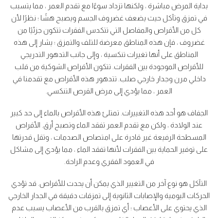
بداية المرض مباشرة ، ولكنها تزداد سوءًا مع تقدم العمر ، مما يتسبب
في تمزق وتآكل حيث يضعف غضروف الجسم ويصبح هشًا ؛ نظرًا لأن
كل من الأقراص والمفاصل التي تتكدس الفقرات تتكون جزئيًا من
غضروف ، فإن هذه المناطق معرضة للتلف والتمزق ؛ يشار إلى هذه
المناطق على أنها تغيرات تنكسية ، وإلى جانب التدهور التدريجي
للأقراص الموجودة بين الفقرات. تتكون الأقراص الشوكية من قلب
داخلي مرن وجدار خارجي صلب. تتدهور هذه الأقراص مع تقدمنا في
العمر ، مما يؤدي إلى مرض القرص التنكسي.
الجفاف هو أحد هذه التغييرات. تمتلئ هذه الأقراص بالماء إلى حد كبير
عند الولادة ، ولكن مع تقدم العمر تفقد الماء وتصبح أرق. الأقراص
المسطحة الرفيعة غير قادرة على امتصاص الصدمات ، وتقل قدرتها
على توفير الحماية بين الفقرات لأنها تفقد الماء ، مما يؤدي إلى مشاكل
في العمود الفقري وعدم الراحة.
التآكل هو نوع آخر من التغيير الذي يمكن أن يحدث للأقراص. قد تؤدي
الحركات اليومية والإصابات الثانوية إلى تمزقات دقيقة في الجدار الخارجي
الذي يحتوي على الأعصاب ؛ أي تمزق بالقرب من الأعصاب يسبب عدم