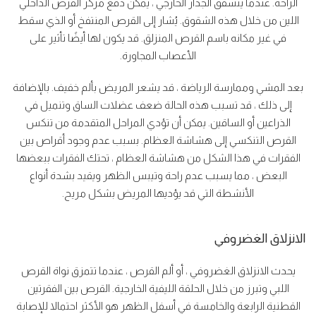
الراحة. عندما يتشقق الجدار الخارجي ، يمكن دفع مركز القرص الداخلي
اللين من خلال هذه الشقوق. يُشار إلى القرص المنتفخ أو الذي سقط
في غير مكانه باسم القرص المنزلق. قد يكون لها أيضًا تأثير على
الأعصاب المجاورة.
بعد المشي وممارسة الرياضة ، قد يشعر المريض بألم خفيف. بالإضافة
إلى ذلك ، قد تسبب هذه الحالة ضعف عضلات الساق وتنميل في
الذراعين أو الساقين. يمكن أن تؤدي المراحل المتقدمة من تنكس
القرص التنكسي إلى هشاشة العظام. بسبب عدم وجود أقراص بين
الفقرات في هذا الشكل من هشاشة العظام ، تحتك الفقرات ببعضها
البعض ، مما يسبب عدم راحة وتيبس الظهر ويقيد بشدة أنواع
الأنشطة التي قد يؤديها المريض بشكل مريح.
الانزلاق الغضروفي
يحدث الانزلاق الغضروفي ، أو ألم القرص ، عندما تتمزق نواة القرص
اللبي وتبرز من خلال الحلقة الليفية الخارجية. القرص بين الفقرتين
القطنية الرابعة والخامسة في أسفل الظهر هو الأكثر احتمالا للإصابة