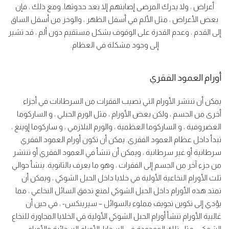
أعراض ، ولا يدرك المرضى إصابتهم إلا بعد حدوثها. ومع ذلك ، فإن
بعض الأعراض ، مثل الألم في أسفل الظهر ، والوخز من أسفل الساق
إلى القدم ، وعدم القدرة على الوقوف بشكل مستقيم دون ألم ، قد تشير
إلى وجود مشكلة في العظام.
أورام العمود الفقري
يمكن أن تنتشر الأورام التي تصيب الفقرات من السرطانات في أجزاء
أخرى من الجسم ، ولكن بعض الأورام ، مثل الورم الحبلي ، و الساركوما
الغضروفية ، و الساركوما العظمية ، والورم البلازمي ، و ساركوما إوينغ ،
تبدأ داخل عظام العمود الفقري. يمكن أن تكون أورام العمود الفقري
سرطانية أو غير سرطانية ، ويمكن أن تنشأ في العمود الفقري أو تنتشر
من جزء آخر من الجسم إلى الفقرات ، وهو ما يعرف بالثانوية. ينشأ حوالي
ثلث الأورام النخاعية الأولية في خلايا داخل الحبل الشوكي ، ويمكن أن
تمتد هذه الأورام داخل الحبل الشوكي لمنع تدفق السائل النخاعي ، مما
يؤدي إلى تكوين تجويف مملوء بالسوائل – سيرينكس- ، في حين أن
غالبية الأورام تنشأ أورام الحبل الشوكي الأولية في الخلايا المجاورة للنخاع
الشوكي ، مثل تلك الموجودة في السحايا. الأورام السحائية والأورام