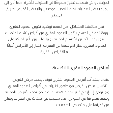
الجراحة ، والتي شهدت تطورًا ملحوظًا في السنوات الأخيرة ، مما أدى إلى
إجراء بعض العمليات تحت التخدير الموضعي والبعض الآخر عن طريق
المنظار.
قبل مناقشة المشاكل ، من المهم توضيح تكوين العمود الفقري
ووظائفه في الجسم. يتكون العمود الفقري من أقراص تشبه المنصات
تعمل كوسائد بين الأجسام الفقرية ، مما يقلل من تأثير الحركة على
العمود الفقري. نظرًا لموقعها بين الفقرات ، يُشار إلى الأقراص أحيانًا
باسم الأقراص الفقرية.
أمراض العمود الفقري التنكسية
عندما يفقد أحد أقراص العمود الفقري قوته ، يحدث مرض القرص
التنكسي. مرض القرص هو ظهور تغيرات في أقراص العمود الفقري ،
مما يؤدي إلى إزعاج كبير. تحدث هذه الحالة عندما تجف الأقراص الفقرية
وتفقد محتواها من السوائل ، مما يتسبب في احتكاك بين الفقرات ويقلل
من قدرتها على امتصاص الصدمات.