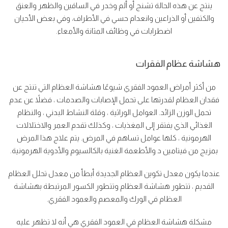
ينتج عن هذه الحالة تشنج أو ألم وخدر في الساقين والظهر والعنق
والكتفين أو الذراعين وانعدام حسي في الأطراف، وفي بعض الأحيان
اضطرابات في وظائف المثانة والأمعاء.
هشاشة عظام الفقرات
من أكثر أمراض العمود الفقري شيوعًا هشاشة العظام التي تنتج عن
فقدان العظام لقدرتها على تحمل الإصابات والصدمات ، فضلاً عن عدم
تحمل الوزن الزائد. العوامل الوراثية ، وقلة النشاط البدني ، والنظام
الغذائي الذي يفتقر إلى المغذيات ، وكذلك تقدم العمر والاختلالات
الهرمونية ، كلها عوامل تساهم في المرض. يتم علاج هذا المرض
بمزيج من فيتامين د والأطعمة الغنية بالكالسيوم والأدوية الهرمونية.
عندما يكون معدل تكوين العظام الجديدة أبطأ من معدل تحلل العظام
القديم ، تتطور هشاشة العظام وتتطور الكسور المرتبطة بهشاشة
العظام في الورك والمعصم والعمود الفقري.
مشكلة هشاشة العظام في العمود الفقري هي أنه لا تظهر عليه