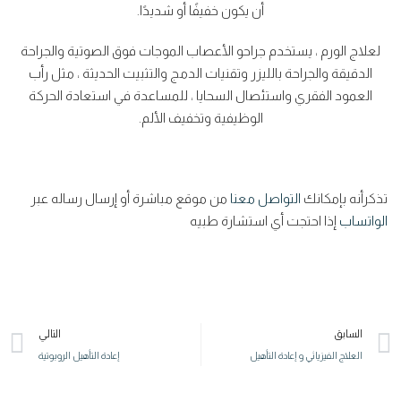
أن يكون خفيفًا أو شديدًا.
لعلاج الورم ، يستخدم جراحو الأعصاب الموجات فوق الصوتية والجراحة
الدقيقة والجراحة بالليزر وتقنيات الدمج والتثبيت الحديثة ، مثل رأب
العمود الفقري واستئصال السحايا ، للمساعدة في استعادة الحركة
الوظيفية وتخفيف الألم.
تذكرأنه بإمكانك
التواصل معنا
من موقع مباشرة أو إرسال رساله عبر
الواتساب
إذا احتجت أي استشارة طبيه
السابق
التالي
العلاج الفيزيائي و إعادة التأهيل
إعادة التأهيل الروبوتية