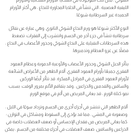
الليفية العصبية ، التي تنشأ في الخلايا المجاورة للنخاع ، هي أكثر الأورام
الحميدة غير السرطانية شيوعًا.
النوع الأكثر شيوعًا هو ورم النخاع الشوكي الثانوي. وهي عبارة عن نقائل
سرطانية تنشأ في جزء آخر من الجسم وانتشرت إلى الفقرات. تضغط
هذه السرطانات النقيلية على النخاع الشوكي وجذور الأعصاب في النخاع ،
فضلاً عن غزو العظام وتدميرها.
يتأثر الحبل الشوكي وجذور الأعصاب والأوعية الدموية وعظام العمود
الفقري جميعًا بأورام العمود الفقري. آلام الظهر من الأعراض الشائعة
لأورام العمود الفقري في المراحل المبكرة. قد تتأثر أيضًا الوركين
والساقين والقدمين والذراعين ، وقد يتفاقم الألم بمرور الوقت. بسبب
نمو كتلة الورم ، قد يعاني المريض من ألم في موقع الورم.
آلام الظهر التي تنتشر في أجزاء أخرى من الجسم وتزداد سوءًا في الليل ،
وصعوبة في المشي ، مما قد يؤدي إلى السقوط ومشاكل في التوازن ؛
كما يعاني المريض من فقدان الإحساس أو ضعف العضلات خاصة في
الذراعين والساقين. ضعف العضلات في أجزاء مختلفة من الجسم ، يمكن