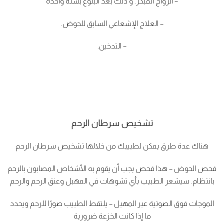
– الزواج المبكر. و ذلك بعد البلوغ بسنه واحده
– العلاج الإشعاعي السابق للحوض.
– التدخين.
تشخيص سرطان الرحم
هناك عدة طرق يمكن لطبيبك من خلالها تشخيص سرطان الرحم
فحص الحوض – هذا فحص يجب أن يقوم به الأشخاص المصابون بالرحم
بانتظام. سيشعر الطبيب بأي تشوهات في المهبل وعنق الرحم والرحم
الموجات فوق الصوتية عبر المهبل – يلتقط الطبيب صورًا للرحم ويحدد
ما إذا كانت الخزعة ضرورية