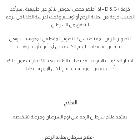
خزعة / D & C – إذا أظهر فحص الحوض نتائج غير طبيعية ، سيأخذ
الطبيب خزعة من بطانة الرحم أو توسيع وكحت لدراسة الخلايا في الرحم
للتحقق من السرطان
التصوير بالرنين المغناطيسي / التصوير المقطعي المحوسب – وهي
عبارة عن فحوصات للرحم للكشف عن أي أورام أو تشوهات
اختبار العلامات الحيوية – قد يطلب الطبيب هذا الاختبار. يتضمن ذلك
أخذ عينة من الورم لتحديد ما إذا كان الورم سرطانيًا
ا
لعلاج:
يعتمد علاج سرطان الرحم على نوع السرطان ومرحلة تشخيصه
-علاج سرطان بطانة الرحم