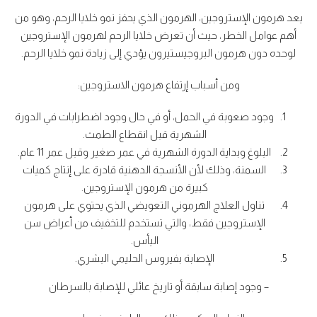
يعد هرمون الإستروجين، الهرمون الذي يحفز نمو خلايا الرحم، وهو من
أهم عوامل الخطر، حيث أن تعرض خلايا الرحم لهرمون الإستروجين
لوحده دون هرمون البروجيستيرون يؤدي إلى زيادة نمو خلايا الرحم.
ومن أسباب إرتفاع هرمون الاستروجين:
وجود صعوبة في الحمل، أو في حال وجود اضطرابات في الدورة
الشهرية قبل انقطاع الطمث.
البلوغ وبداية الدورة الشهرية في عمر صغير وقبل عمر 11 عام.
السمنة، وذلك لأن الأنسجة الدهنية قادرة على إنتاج كميات
كبيرة من هرمون الإستروجين.
تناول العلاج الهرموني التعويضي الذي يحتوي على هرمون
الإستروجين فقط، والتي تستخدم للتخفيف من أعراض سن
اليأس.
الإصابة بفيروس الحليمي البشري.
– وجود إصابة سابقة أو تاريخ عائلي للإصابة بالسرطان